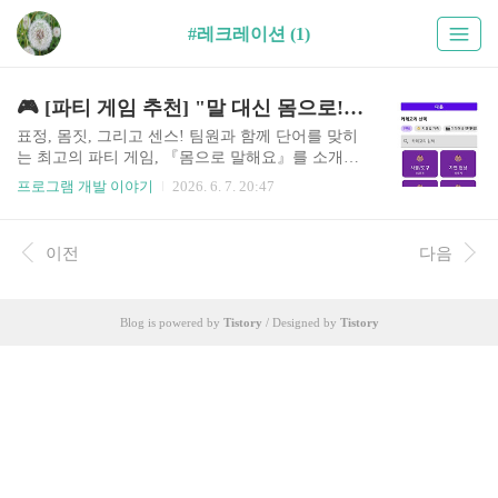
#레크레이션 (1)
🎮 [파티 게임 추천] "말 대신 몸으로!" 웃음 폭탄 보장하는 '몸으로 말해요'
표정, 몸짓, 그리고 센스! 팀원과 함께 단어를 맞히
는 최고의 파티 게임, 『몸으로 말해요』를 소개합
니다. 친구, 가족, 학교, 워크숍 등 그 어떤 모임이
프로그램 개발 이야기
2026. 6. 7. 20:47
든 이 앱 하나면 순식간에 분위기가 후끈 달아오릅
니다!💡 말은 줄이고, 표현은 키우세요!『몸으로
말해요』는 한 사람이 오직 몸짓과 표정으로만 단
이전
다음
어를 표현하고, 팀원들이 제한 시간 내에 정답을 맞
히는 텐션 업(Up) 파티 게임입니다.별도의 준비물
도 필요 없습니다. 그저 스마트폰에서 앱만 켜면 준
Blog is powered by
Tistory
/ Designed by
Tistory
비 끝! 언제 어디서나 바로 시작할 수 있는 초간단
레크레이션의 신세계가 펼쳐집니다.✨ 이런 분들께
강력 추천합니다!파티·MT·동아리 회장님: "게임
룰 설명하기 너무 귀찮다!" 하시는 분 (30초면 이해
완료!)화목한 우리 가족: 아이와 부모가 함께 배꼽
잡고 ..