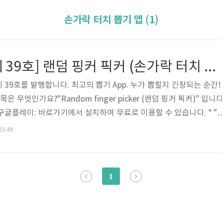
손가락 터치 뽑기 앱 (1)
[월간 AJ TED 제 39호] 랜덤 핑커 픽커 (손가락 터치 뽑기 앱)
D 제 39호를 발행합니다. 최고의 뽑기 App. 누가 뽑힐지 긴장되는 순간!
은 무엇인가요?"Random finger picker (랜덤 핑거 픽커)" 입니다
구글플레이: 바로가기에서 설치하여 무료로 이용할 수 있습니다. * " 
ER (랜덤 핑거 픽커) " 게임방법뽑기 , 순서 정하기 , 그룹 나누기 메뉴를
23:49
인원을 정하고 화면에 손가락을 터치하면 됩니다.숫자 로딩바는 다른 
간입니다.로딩바가 완료되면 카운트가 시작되고 드디어 뽑기 애니메
서나누기에서는 터치한 사람들의 순서를 정해줍니다.그룹나누기에서는
1