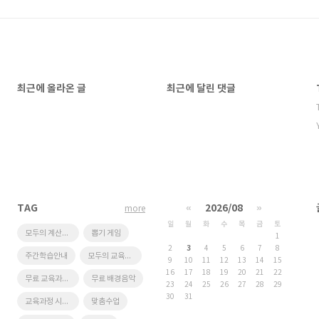
최근에 올라온 글
최근에 달린 댓글
TAG
«
2026/08
»
more
일
월
화
수
목
금
토
모두의 계산대장
뽑기 게임
1
2
3
4
5
6
7
8
주간학습안내
모두의 교육과정
9
10
11
12
13
14
15
16
17
18
19
20
21
22
무료 교육과정 시스템
무료 배경음악
23
24
25
26
27
28
29
30
31
교육과정 시스템
맞춤수업