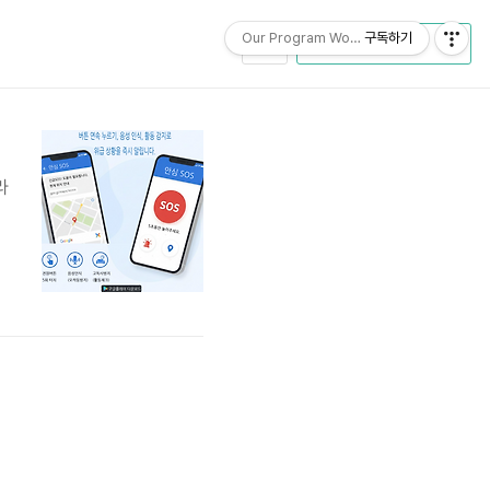
Our Program World
구독하기
CATEGORY
라