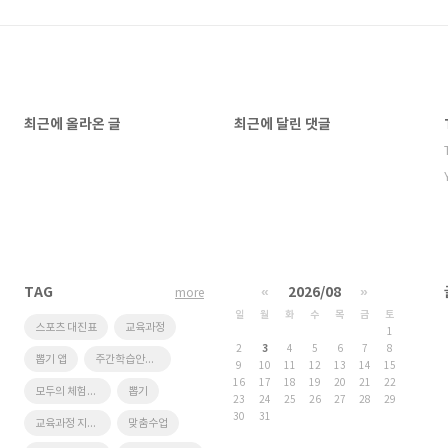
최근에 올라온 글
최근에 달린 댓글
TAG
«
2026/08
»
more
일
월
화
수
목
금
토
스포츠 대진표
교육과정
1
2
3
4
5
6
7
8
뽑기 앱
주간학습안내프로그램
9
10
11
12
13
14
15
16
17
18
19
20
21
22
모두의 체험학습
뽑기
23
24
25
26
27
28
29
30
31
교육과정 지원시스템
맞춤수업