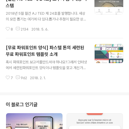
스템
글 내용
2018년 5월 월간 AJ TED 제 24호를 발행합니다. 세상
의 모든 뽑기는 여기에 다 있다.뽑기나 추첨이 필요한 상황
에서언제,어디서나 사용할 수 있는 모두의 뽑기대장 시스
8
2134
2018. 5. 6.
템 * 이번에 개발한 앱(App)의 제목은 무엇인가요?모두의
뽑기대장 입니다. * 어떻게 사용할 수 있나요? 웹사이트 주
소: http://classtrip.mireene.com현재 웹을 통해서만
[무료 파워포인트 양식] 파스텔 톤의 세련된
사용할 수 있습니다. * "모두의 뽑기대장"은 어떤 기능이
있나요? 1. 입력 자료에서 원하는 수만큼 뽑을 수 있는 랜덤
무료 파워포인트 템플릿 소개
글 내용
뽑기 2. 꽝,통과수를 지정하여 추첨할 수 있는 제비뽑기 3.
혹시 파워포인트 보고서를만드셔야 하나요?그래서 인터넷
원하는 경로를 만들어 추첨을 할 수 있는 사다리타기 4. 교
에서 세련된파워포인트 양식이나 템플릿을 찾고 계신가
실 자리를 만들어 추첨하여 자리를 지정할 수 있는 자리뽑
요? 웹디스크에서 이리 저리 뒤적거려봐도너무 옛날 것을
기5. 짝이나 모둠(조)를 추첨하여 지정할 수 ..
7
962
2018. 2. 1.
아직도 우려먹고 있는 분들도 많고... 시간낭비ㅠㅠㅠㅠ 사
막과 같은 파워포인트 세계에 오아시스 같은 분이 계시네
요.. 바로 앙콩이부부 블로그에서4가지 색상의 파스텔 톤
으로자체 제작한 세련된파워포인트를 공유해주셨네요. 이
렇게 고마울 때가~~~ 파워포인트 양식 다운로드 받기
이 블로그 인기글