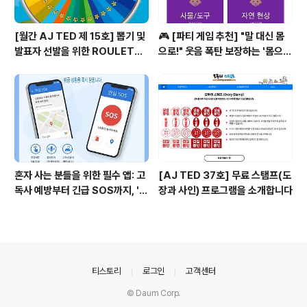
[월간 AJ TED 제 15호] 뽑기 및
🎮 [파티 게임 추천] "말 대신 몸
발표자 선발을 위한 ROULETTE
으로!" 웃음 폭탄 보장하는 '몸으로
PANG (룰렛 팡)
말해요'
혼자 사는 분들을 위한 필수 앱: 고
[AJ TED 37호] 무료 스탬프(도
독사 예방부터 긴급 SOS까지, '고
장과 사인) 프로그램을 소개합니다
독사방지 안심 SOS'가 지켜드립
니다.
의안내
티스토리
로그인
고객센터
© Daum Corp.