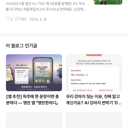
면 됩니다.숫자 로딩바는 다른 손가락의 터치를 기다리는
2024년 6월 월간 AJ TED 제 38호를 발행합니다. 두뇌
시간입니다.로딩바가 완료되면 카운트가 시작되고 드디어
를 자극하는 퍼즐게임최고의 두뇌에 도전하세요. 도전하는
뽑기 애니메이션과 함께 뽑기 성공~ 순서나누기에서는 터
즐거움!* 이번에 개발한 앱(App)의 제목은 무엇인가
치한 사람들의 순서를 정해줍니다.그룹나누기에서는 다..
2
1101
2024. 6. 8.
요?"Push pang" 입니다.* 어떻게 사용할 수 있나요?구
글플레이: 바로가기에서 설치하여 무료로 이용할 수 있습
니다. * "PUSH PANG" 게임방법1단계부터 게임을 차례
대로 시작할 수 있습니다.총 46단계로 게임이 구성되어 있
습니다.아래쪽 컨트롤을 사용하여 필드에 있는 골프공을
이 블로그 인기글
모두 홀에 넣으면 완성됩니다.한 홀에 하나의 골프공만 넣
을 수 있습니다. 각 단계를 완성하면 다음단계로 진행할 수
있습니다. 다음 도전시에는 완성된 다음 단계부터 시작할
수 있습니다.우리는 당신의 도전을 기다리고 있습니다.
[앱 추천] 하루에 한 문장이면 충
우리 강아지 짖는 이유, 진짜 알고
분하다 — 명언 앱 「명언한마디」
계신가요? AI 강아지 번역기 ‘Do
g Mind’ 출시! 🐾