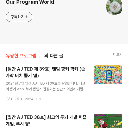
Our Program World
구독하기
더보기
유용한 프로그램 소개
의 다른 글
[월간 AJ TED 제 39호] 랜덤 핑커 픽커 (손
가락 터치 뽑기 앱)
글 내용
2024년 7월 월간 AJ TED 제 39호를 발행합니다. 최고
의 뽑기 App. 누가 뽑힐지 긴장되는 순간!* 이번에 개발한
앱(App)의 제목은 무엇인가요?"Random finger picke
1
0
2024. 7. 9.
r (랜덤 핑거 픽커)" 입니다.* 어떻게 사용할 수 있나요?구
글플레이: 바로가기에서 설치하여 무료로 이용할 수 있습
니다. * " RANDOM FINGER PICKER (랜덤 핑거 픽커)
[월간 AJ TED 38호] 최고의 두뇌 개발 퍼즐
" 게임방법뽑기 , 순서 정하기 , 그룹 나누기 메뉴를 선택할
수 있습니다. 뽑을 인원을 정하고 화면에 손가락을 터치하
게임, 푸시 팡!
글 내용