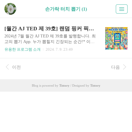
손가락 터치 뽑기 (1)
[월간 AJ TED 제 39호] 랜덤 핑커 픽커 (손가락 터치 뽑기 앱)
2024년 7월 월간 AJ TED 제 39호를 발행합니다. 최
고의 뽑기 App. 누가 뽑힐지 긴장되는 순간!* 이번
에 개발한 앱(App)의 제목은 무엇인가요?"Random
유용한 프로그램 소개
2024. 7. 9. 23:49
finger picker (랜덤 핑거 픽커)" 입니다.* 어떻게 사
용할 수 있나요?구글플레이: 바로가기에서 설치하
여 무료로 이용할 수 있습니다. * " RANDOM FING
이전
다음
ER PICKER (랜덤 핑거 픽커) " 게임방법뽑기 , 순
서 정하기 , 그룹 나누기 메뉴를 선택할 수 있습니
다. 뽑을 인원을 정하고 화면에 손가락을 터치하면
Blog is powered by
Tistory
/ Designed by
Tistory
됩니다.숫자 로딩바는 다른 손가락의 터치를 기다
리는 시간입니다.로딩바가 완료되면 카운트가 시
작되고 드디어 뽑기 애니메이션과 함께 뽑기 성공
~ 순서나누기에서는 터치한 사람들의 순서를 정해
줍니다.그룹나누기에서는 다..