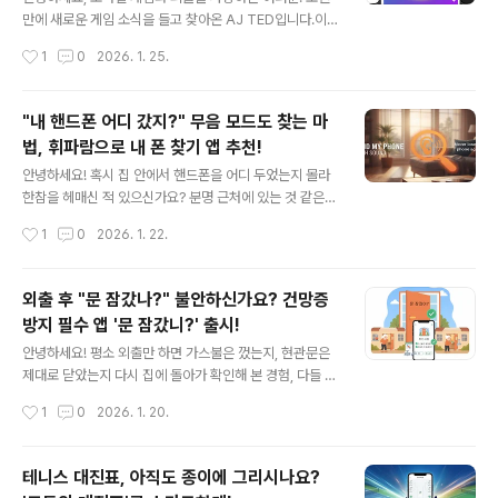
면, 앱이 먼저 안부를 묻습니다. 응답이 없을 경우, 사전에
만에 새로운 게임 소식을 들고 찾아온 AJ TED입니다.이
등록된 보호자에게 위치 정보와 함께 긴급 구조 메시지를
번에 저희 팀에서 야심 차게 준비한 신작, **'줌인퀴즈(Zo
작성시간
1
0
2026. 1. 25.
자동으로 발송합니다.② 전원 버튼 연타 SOS (앱을 열지
om-In Quiz)'**가 곧 여러분을 찾아올 예정입니다. 이름
않아도 작..
에서 힌트를 얻으셨나요? 맞습니다! 이 게임은 평범한 퀴즈
가 아닙니다. 바로 '관찰력'과 '상상력'을 총동원해야 하는
"내 핸드폰 어디 갔지?" 무음 모드도 찾는 마
신개념 이미지 추리 게임입니다! 앱 다운로드 바로기기 htt
법, 휘파람으로 내 폰 찾기 앱 추천!
ps://accounts.google.com/v3/signin/identifier?c
글 내용
ontinue=https%3A%2F%2Fplay.google.com%2
안녕하세요! 혹시 집 안에서 핸드폰을 어디 두었는지 몰라
Fconsole%2Fu%2F0%2Fdevelopers%2F81641
한참을 헤매신 적 있으신가요? 분명 근처에 있는 것 같은
37514550472569%2Fapp%2F497323718962
데, 하필이면 무음 모드라 전화를 걸어도 소리가 안 들려 당
작성시간
1
0
2026. 1. 22.
246730..
황했던 경험, 누구나 한 번쯤 있으실 겁니다.오늘은 휘파람
이나 박수 소리 한 번으로 내 소중한 핸드폰을 즉시 찾아주
는 스마트한 앱, **[내 폰 찾기 (소리 감지)]**를 소개해 드
외출 후 "문 잠갔나?" 불안하신가요? 건망증
립니다! 📱✨ https://play.google.com/store/apps/
방지 필수 앱 '문 잠갔니?' 출시!
details?id=com.ajted.siriusinventor.findmyphon
글 내용
ewithsound 🔍 왜 이 앱인가요? (차별화 포인트)시중의
안녕하세요! 평소 외출만 하면 가스불은 껐는지, 현관문은
많은 '핸드폰 찾기' 앱들이 있지만, 이 앱이 특별한 이유는
제대로 닫았는지 다시 집에 돌아가 확인해 본 경험, 다들 한
명확합니다.1. 나만의 소리 맞춤 등록 (고정밀 인식)단순히
번쯤 있으시죠? 🏠이런 사소하지만 큰 불안함을 해결하기
작성시간
1
0
2026. 1. 20.
소리를 듣는..
위해, 제가 직접 개발한 스마트 외출 도우미 앱 **'문 잠갔
니?'**를 소개합니다. 구글스토어 바로가기💡 왜 이 앱을
만들었나요?"현관문 잠갔나?" 하는 불안감은 바쁜 직장인
테니스 대진표, 아직도 종이에 그리시나요?
부터 어르신들까지 누구나 겪는 일입니다. 시중에 많은 메