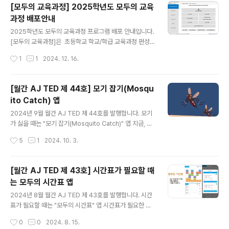
기에서 설치하여 무료로 이용할 수 있습니다.* " 플라잉 대
[모두의 교육과정] 2025학년도 모두의 교육
시(Flying Dash)" 사용방법1. 시작화면에서 게임 방법을
과정 배포안내
간단하게 살펴볼 수 있습니다. 게임시작과 함게 게임을 시
글 내용
작합니다. 2. 게임은 장애물을 피해 동전을 많이 최대한 많
2025학년도 모두의 교육과정 프로그램 배포 안내입니다.
이 모으면서 동굴을 탈출하는 게임입니다. 3. 탐험과정에
[모두의 교육과정]은 초등학교 학교/학급 교육과정 편성운
서 방어 아이템과 폭탄 아이템이 있습니다. 방어 아이템은
영프로그램입니다. [모두의 교육과정]은 그 어떤 자료도 외
작성시간
1
1
2024. 12. 16.
장애물 충돌을 1회 막을 수 있습니다. 폭탄 아이..
부 서버에 저장하지 않습니다. 모두의 교육과정 소개 1. 초
등학교에서 무료로 사용하실 수 있는 프로그램입니다. 2.
학교/학급 특색을 살린 교육과정 운영을 위한 편리한 교육
[월간 AJ TED 제 44호] 모기 잡기(Mosqu
과정 지원시스템 3. 선생님들의 학급 업무 경감을 위한 무
ito Catch) 앱
료 학급경영지원시스템 4. NEIS 교육과정 운영을 위한 학
글 내용
급 교육과정 NEIS연계 시스템 5. 학생 평가업무를 지원하
2024년 9월 월간 AJ TED 제 44호를 발행합니다. 모기
기 위한 평가지원시스템 모두의 교육과정 검정 교과서 관
가 싫을 때는 "모기 잡기(Mosquito Catch)" 앱 지금, 우
련 1. 2025학년도 검정교과서 교과지도계획자료 미탑재
리 모두 모기를 잡을 시간! Mosquito Catch 앱은 모기
작성시간
5
1
2024. 10. 3.
모두의 교육과정 배포일 2025년 12월 18일 (목요일)
때문에 고생한 여러분들에게 시원하게 모기를 잡는 쾌감을
모두의 ..
안겨줍ㄴ디ㅏ.* 이번에 개발한 앱(App)의 제목은 무엇인
가요?"모기 잡기(Mosquito Catch)" 입니다. * 어떻게
[월간 AJ TED 제 43호] 시간표가 필요할 때
사용할 수 있나요?구글플레이: 바로가기에서 설치하여 무
는 모두의 시간표 앱
료로 이용할 수 있습니다.* " 모기 잡기(Mosquito Catc
글 내용
h) " 사용방법 1. 시작과 함께 여러분의 팔을 공격하는 모기
2024년 8월 월간 AJ TED 제 43호를 발행합니다. 시간
떼가 등장합니다. 2. 날아 다니는 모기를 손으로 눌러 잡
표가 필요할 때는 "모두의 시간표" 앱 시간표가 필요한 순
아주세요.모기가 팔을 물면 상처가 점점 커지면서 붉은 색
간!모두의 시간표는 학교 시간표,여행 스케쥴,작업 시간표
작성시간
0
0
2024. 8. 15.
위험 신호가 화면에 표시됩니다...
등 다양한 목적으로 사용할 수 있습니다.* 이번에 개발한