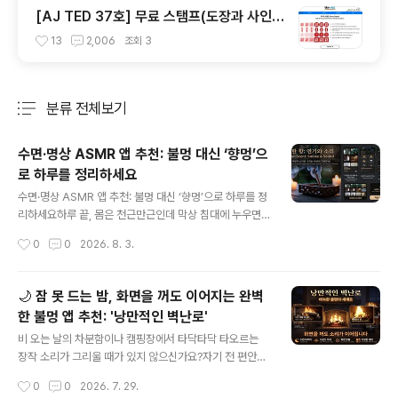
[AJ TED 37호] 무료 스탬프(도장과 사인)
프로그램을 소개합니다
13
2,006
조회
3
분류 전체보기
주요 글 목록
수면·명상 ASMR 앱 추천: 불멍 대신 ‘향멍’으
로 하루를 정리하세요
글 내용
수면·명상 ASMR 앱 추천: 불멍 대신 ‘향멍’으로 하루를 정
리하세요하루 끝, 몸은 천근만근인데 막상 침대에 누우면
잠이 오지 않아 뒤척인 경험 있으신가요? 복잡한 머릿속을
작성시간
0
0
2026. 8. 3.
비우고 싶을 때 우리는 보통 백색소음이나 명상 음악을 찾
습니다.오늘 소개할 앱은 청각적인 안정을 넘어 시각적인
평온함까지 선사하는 수면 향·명상 ASMR입니다. 흔한 모
🌙 잠 못 드는 밤, 화면을 꺼도 이어지는 완벽
닥불 영상 대신, 고요하게 피어오르는 향과 연기에 집중한
한 불멍 앱 추천: '낭만적인 벽난로'
이 앱의 매력을 하나씩 살펴볼게요.1. 시선을 사로잡는 우아
글 내용
한 ‘향멍’ (HD 테마)타닥타닥 타오르는 장작불도 좋지만,
비 오는 날의 차분함이나 캠핑장에서 타닥타닥 타오르는
때로는 차분하게 흔들리며 피어오르는 향의 연기가 마음을
장작 소리가 그리울 때가 있지 않으신가요?자기 전 편안하
더 깊이 가라앉혀 주기도 합니다. 실내 향스틱, 백플로우,
게 불멍 영상을 틀어놓고 싶지만, 유튜브나 일반 영상 앱들
작성시간
0
0
2026. 7. 29.
세이지, 촛불의 밤, 햇살 아래 등 다채로운 고화질(HD) 테
은 화면을 계속 켜두어야 해서 눈이 부시고 배터리 소모도