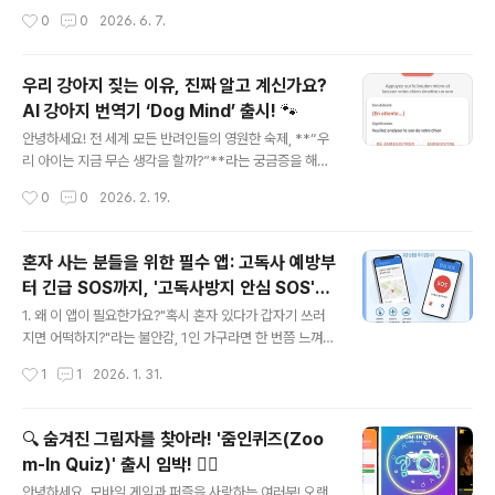
혜성을 맞추며 화성 기지를 지키고 건설하는 캐주얼 방어
학교, 워크숍 등 그 어떤 모임이든 이 앱 하나면 순식간에
작성시간
0
0
2026. 6. 7.
슈팅 게임"입니다.장르: 캐주얼 액션 / 방어(디펜스) / 터치
분위기가 후끈 달아오릅니다!💡 말은 줄이고, 표현은 키우
슈팅플랫폼:..
세요!『몸으로 말해요』는 한 사람이 오직 몸짓과 표정으로
만 단어를 표현하고, 팀원들이 제한 시간 내에 정답을 맞히
우리 강아지 짖는 이유, 진짜 알고 계신가요?
는 텐션 업(Up) 파티 게임입니다.별도의 준비물도 필요 없
AI 강아지 번역기 ‘Dog Mind’ 출시! 🐾
습니다. 그저 스마트폰에서 앱만 켜면 준비 끝! 언제 어디서
글 내용
나 바로 시작할 수 있는 초간단 레크레이션의 신세계가 펼
안녕하세요! 전 세계 모든 반려인들의 영원한 숙제, **“우
쳐집니다.✨ 이런 분들께 강력 추천합니다!파티·MT·동아
리 아이는 지금 무슨 생각을 할까?”**라는 궁금증을 해결
리 회장님: "게임 룰 설명하기 너무 귀찮다!" 하시는 분 (30
해 줄 혁신적인 앱이 출시되어 소개해 드립니다.말 못 하는
작성시간
0
0
2026. 2. 19.
초면 이해 완료!)화목한 우리 가족: 아이와 부모가 함께 배
강아지가 갑자기 짖거나 낑낑거릴 때, 당황했던 경험 다들
꼽 잡고 ..
있으시죠? 이제 AI 기술로 반려견의 목소리를 분석하는 **
[Dog Mind]**와 함께라면 더 깊은 대화가 가능해집니
혼자 사는 분들을 위한 필수 앱: 고독사 예방부
다!🐶 “멍멍!”이 다 같은 “멍멍!”이 아니다?강아지의 짖음
터 긴급 SOS까지, '고독사방지 안심 SOS'가
에는 수만 가지 감정이 담겨 있습니다. 배가 고픈 건지, 어
글 내용
지켜드립니다.
디가 아픈 건지, 아니면 단순히 놀고 싶은 건지 구분하기 어
1. 왜 이 앱이 필요한가요?"혹시 혼자 있다가 갑자기 쓰러
려울 때가 많죠.Dog Mind는 인공지능 분석을 통해 강아
지면 어떡하지?"라는 불안감, 1인 가구라면 한 번쯤 느껴보
지의 음성을 실시간으로 번역해 줍니다.경계/경고: “누가
셨을 거예요. 특히 고향에 계신 부모님이 연락이 안 될 때
작성시간
1
1
2026. 1. 31.
오고 있어요! 조심하세요!”요구: “배고파요, 밥 주세요!” 혹
가슴이 철렁했던 경험도 있으실 겁니다.이러한 걱정을 해
은..
결하기 위해 탄생한 앱, **고독사 방지 안심 SOS'**를 소
개합니다. 단순히 문자를 보내는 앱이 아니라, 당신의 생명
🔍 숨겨진 그림자를 찾아라! '줌인퀴즈(Zoo
을 지키는 '디지털 보호자'입니다. 다운로드 바로가기2. 핵
m-In Quiz)' 출시 임박! 🕵️‍♀️
심 기능 4가지① 24시간 무활동 감지 (고독사 방지)일정
글 내용
시간(예: 24시간) 동안 휴대폰 사용이 전혀 감지되지 않으
안녕하세요, 모바일 게임과 퍼즐을 사랑하는 여러분! 오랜