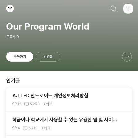
검색하기
티스토리
Our Program World
구독자
0
구독하기
방명록
신고하기 레이어
열기
인기글
AJ TED 안드로이드 개인정보처리방침
12
5,993
조회
3
학급이나 학교에서 사용할 수 있는 유용한 앱 및 사이트
소개
4
5,213
조회
3