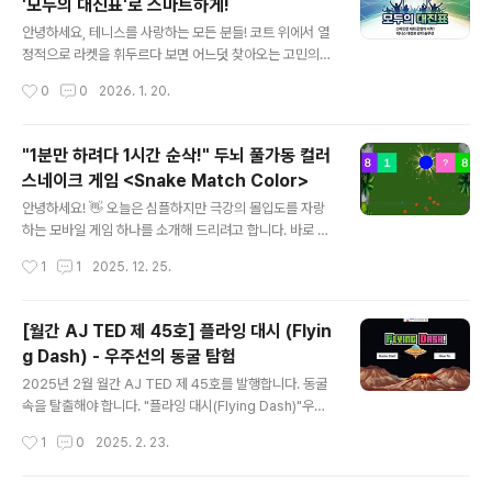
'모두의 대진표'로 스마트하게!
모 앱이 있지만, 정작 외출하는 순간에 맞춰 체크리스트를
글 내용
띄워주는 서비스는 찾기 힘들었습니다.그래서 **'집 Wi-F
안녕하세요, 테니스를 사랑하는 모든 분들! 코트 위에서 열
i가 끊기면 자동으로 체크리스트를 보내주면 어떨까?'**라
정적으로 라켓을 휘두르다 보면 어느덧 찾아오는 고민의
는 아이디어에서 개발을 시작하게 되었습니다. ✨ '문 잠갔
시간... 바로 **'대진표 짜기'**입니다."누구랑 누구랑 붙
작성시간
0
0
2026. 1. 20.
니?'의 핵심 기능 3가지1. 외출을 자동으로 감지하는 똑똑
었었지?", "복식 파트너 이번엔 누구랑 하지?", "순위 계산
한 알림 🔔매..
은 어떻게 하지?"이런 번거로움을 한 방에 해결해 줄 테니
스인의 필수 앱, **[모두의 대진표]**를 소개합니다! 앱 다
"1분만 하려다 1시간 순삭!" 두뇌 풀가동 컬러
운로드 바로가기웹사이트 바로가기: https://www.tenni
스네이크 게임 <Snake Match Color>
sten.com 모두의 대진표 - 테니스 대회/리그 대진표 자동
글 내용
생성 및 경기 관리 솔루션복잡한 테니스 대진표 작성부터
안녕하세요! 👋 오늘은 심플하지만 극강의 몰입도를 자랑
코트 배정, 실시간 점수 기록, 순위 산정까지! 모두의 대진
하는 모바일 게임 하나를 소개해 드리려고 합니다. 바로 **
표로 동호회 월례회와 대회를 쉽고 스마트하게 운영하세
**라는 게임인데요. "그냥 뱀 게임 아니야?"라고 생각하셨
작성시간
1
1
2025. 12. 25.
요. 리그전, 토너먼트, 랜덤 복식(파트너 순환)www.ten..
다면 오산! 🙅‍♂️ 색깔을 구분하는 순발력과 전략이 동시에
필요한 신개념 게임입니다.📥 일단 다운로드부터!백문이
불여일견, 직접 해보시면 압니다. 무료니까 부담 없이 설치
[월간 AJ TED 제 45호] 플라잉 대시 (Flyin
해보세요.👉 [구글 플레이스토어 다운로드 바로가기] htt
g Dash) - 우주선의 동굴 탐험
ps://play.google.com/store/apps/details?id=co
글 내용
m.hadol.snakecolor.match🎮 도대체 무슨 게임인가
2025년 2월 월간 AJ TED 제 45호를 발행합니다. 동굴
요?Snake Match Color는 고전 스네이크 게임의 룰에
속을 탈출해야 합니다. "플라잉 대시(Flying Dash)"우주
'색깔 매칭'이라는 독특한 아이디어를 더했습니다.✅ 핵심
선 타고 동굴속 짜릿한 모험에 도전하세요.* 이번에 개발한
작성시간
1
0
2025. 2. 23.
규칙은 딱 3가지!같은 색깔 블럭을..
앱(App)의 제목은 무엇인가요?"플라잉 대시(Flying Das
h)" 입니다.* 어떻게 사용할 수 있나요?구글플레이: 바로가