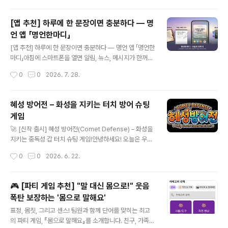
마가 준비되어 있..
심해 불편하셨을 겁니다.이런 분들을 위해 잠들기 전 최고
의 힐링을 선사할 완벽한 앱 하나를 소개합니다. 바로 스마
[앱 추천] 하루에 한 문장이면 충분하다 — 명
트폰 속에 나만의 아늑한 화로를 만들어주는 '낭만적인 벽
언 앱 「명언한마디」
난로(Romantic Fireplace)'입니다.🔥 '낭만적인 벽난
글 내용
로'가 특별한 4가지 이유1. 화면을 꺼도 멈추지 않는 불멍
[앱 추천] 하루에 한 문장이면 충분하다 — 명언 앱 「명언한
소리 (배터리 절약!) 이 앱의 가장 강력한 기능입니다. 스마
마디」아침에 스마트폰을 열면 알림, 뉴스, 메시지가 한꺼번
트폰 화면을 끄거나 잠금 상태로 두어도 타닥거리는 장작
에 쏟아집니다. 바쁘게 돌아가는 일상 속에서 온전히 '오늘
작성시간
0
0
2026. 7. 28.
소리가 멈추지 않고 계속 재생됩니다. 불필요한 배터리 소
의 나'를 붙잡아 줄 중심을 찾는 건 생각보다 어려운 일이
모는 줄이고, 어두운..
죠.「명언한마디」는 바로 그런 순간을 위해 만들어진 안드로
이드 앱입니다. 매일 아침 나에게 필요한 하나의 명언을 건
혜성 방어전 – 화성을 지키는 터치 방어 슈팅
네고, 기분에 맞춰 문장을 추천하며, 잠금화면과 다이어리
게임
까지 자연스럽게 이어지도록 돕습니다. 거창한 목표보다는
글 내용
오늘 하루를 단단하게 만들어 줄 '한마디'에 집중해 보세요.
🚀 [신작 출시] 혜성 방어전(Comet Defense) – 화성을
🙋 이런 분들께 강력히 추천해요아침을 여는 짧고 확실한
지키는 중독성 갑 터치 슈팅 게임!안녕하세요! 오늘은 우주
동기부여가 필요하신 분영어와 한국어 명언을 함께 읽으며
와 SF를 사랑하는 게이머 분들, 그리고 틈날 때마다 가볍게
작성시간
0
0
2026. 6. 22.
의미를 새기고 싶은 분스마트폰 잠금화면을 의미 있는 문
즐길 만한 킬링타임용 모바일 게임을 찾는 분들을 위해 따
장으로 채우고 싶은 분좋은 글..
끈따끈한 신작 소식을 들고 왔습니다.바로 AJ TED에서
개발한 입니다!"화성에 떨어지는 혜성, 당신의 손가락 끝으
🎮 [파티 게임 추천] "말 대신 몸으로!" 웃음
로 막아내세요!"은 화성 기지를 배경으로 쏟아지는 혜성을
폭탄 보장하는 '몸으로 말해요'
격추하고 기지를 지켜내는 모바일 캐주얼 방어 슈팅 게임
글 내용
입니다. 어떤 매력이 있는지 지금부터 자세히 소개해 드릴
표정, 몸짓, 그리고 센스! 팀원과 함께 단어를 맞히는 최고
게요!☄️ 은 어떤 게임인가요?한마디로 정리하면 "터치로
의 파티 게임, 『몸으로 말해요』를 소개합니다. 친구, 가족,