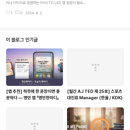
면, 앱이 먼저 안부를 묻습니다. 응답이 없을 경우, 사전에
이나 이미지로 응원하는 PHOTO LED 앱 응원이 필요한
등록된 보호자에게 위치 정보와 함께 긴급 구조 메시지를
순간!PHOTO LED앱은 다양한 나라의 국기, 개인 사진,
자동으로 발송합니다.② 전원 버튼 연타 SOS (앱을 열지
1
0
2024. 8. 2.
사용자 이미지를 사용하여 다양한 효과와 함께 나타낼 수
않아도 작..
있습니다. 쉬운 사용법과 직관적인 인터페이스 덕분에 누
구나 손쉽게 멋진 LED 디스플레이를 만들 수 있습니다. *
이번에 개발한 앱(App)의 제목은 무엇인가요?"PHOTO
LED(포토 LED)" 입니다. * 어떻게 사용할 수 있나요?구글
이 블로그 인기글
플레이: 바로가기에서 설치하여 무료로 이용할 수 있습니
다.* " 탭 카운트 프로(TAP COUNT PRO) " 사용방법1.
국기 이미지나 사진 이미지를 이용하여 LED 디스플레이를
만들 수 있습니다. 2. 움직임 효과, 깜빡임 효과..
[앱 추천] 하루에 한 문장이면 충
[월간 AJ TED 제 25호] 스포츠
분하다 — 명언 앱 「명언한마디」
대진표 Manager (한울 / KDK)