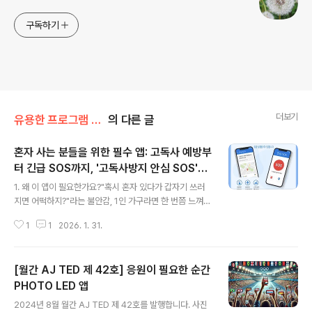
구독하기
더보기
유용한 프로그램 소개
의 다른 글
혼자 사는 분들을 위한 필수 앱: 고독사 예방부
터 긴급 SOS까지, '고독사방지 안심 SOS'가
글 내용
지켜드립니다.
1. 왜 이 앱이 필요한가요?"혹시 혼자 있다가 갑자기 쓰러
지면 어떡하지?"라는 불안감, 1인 가구라면 한 번쯤 느껴보
셨을 거예요. 특히 고향에 계신 부모님이 연락이 안 될 때
1
1
2026. 1. 31.
가슴이 철렁했던 경험도 있으실 겁니다.이러한 걱정을 해
결하기 위해 탄생한 앱, **고독사 방지 안심 SOS'**를 소
개합니다. 단순히 문자를 보내는 앱이 아니라, 당신의 생명
[월간 AJ TED 제 42호] 응원이 필요한 순간
을 지키는 '디지털 보호자'입니다. 다운로드 바로가기2. 핵
심 기능 4가지① 24시간 무활동 감지 (고독사 방지)일정
PHOTO LED 앱
글 내용
시간(예: 24시간) 동안 휴대폰 사용이 전혀 감지되지 않으
2024년 8월 월간 AJ TED 제 42호를 발행합니다. 사진