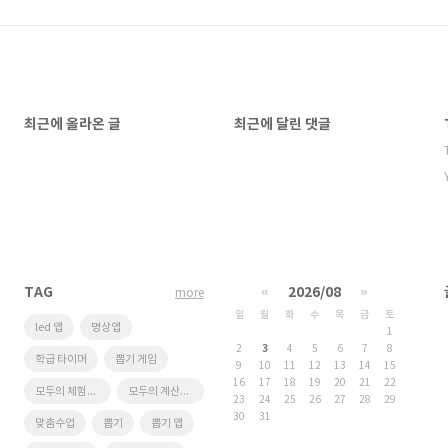
최근에 올라온 글
최근에 달린 댓글
TAG
«
2026/08
»
more
일
월
화
수
목
금
토
led 앱
명상앱
1
2
3
4
5
6
7
8
학급 타이머
뽑기 게임
9
10
11
12
13
14
15
16
17
18
19
20
21
22
모두의 체험학습
모두의 계산대장
23
24
25
26
27
28
29
30
31
맞춤수업
뽑기
뽑기 앱