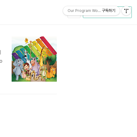
Our Program World
구독하기
CATEGORY
니
o
/
?
수
두