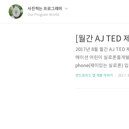
사진찍는 프로그래머
Our Program World
2017년 8월 월간 AJ T
메이션 어린이 실로폰을개발하였
phone(재미있는 실로폰) 입니
store/apps/details?i
안드로이드 앱 개발 이야기
2017. 8
1. 실제 실로폰 처럼 연주할
있어요. 3. 자신의 연주를 녹
즐거운 시간 보내시길 바랍