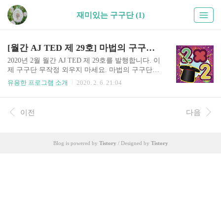
재미있는 구구단 (1)
[월간 AJ TED 제 29호] 마법의 구구단! 이제 구구단 외우지 마세요.
2020년 2월 월간 AJ TED 제 29호를 발행합니다. 이
제 구구단 무작정 외우지 마세요. 마법의 구구단으
로 놀다보면 어느새 구구단이 저절로 익혀지는 마
유용한 프로그램 소개
2020. 2. 6. 21:04
법의 구구단 앱입니다. * 이번에 개발한 앱(App)의
제목은 무엇인가요? 마법의 구구단 입니다. * 어떻
게 사용할 수 있나요? 구글 Play Store 바로가기 "모
이전
다음
두 뽑기대장"은 어떤 기능이 있나요? * [마법의 구
구단]은 어떻게 활용하면 좋을까요? 하나, 노래로
배우는 구구단을 보여주세요. 즐겁게 노래를 따라
Blog is powered by
Tistory
/ Designed by
Tistory
부르다 보면 어느새 구구단이 입에서 술술~~ 하나,
이야기로 배우는 구구단을 들려주세요. 재미있는
이야기를 듣다보면 구구단을 이해하게 되요. 하나,
원리로 배우는 구구단을 보여주세요. 쉬운 설명을
통해 구구단의 원리를 머리로 쏙쏙 이해하게 ..