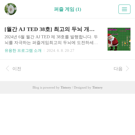
퍼즐 게임 (1)
[월간 AJ TED 38호] 최고의 두뇌 개발 퍼즐 게임, 푸시 팡!
2024년 6월 월간 AJ TED 제 38호를 발행합니다. 두
뇌를 자극하는 퍼즐게임최고의 두뇌에 도전하세
요. 도전하는 즐거움!* 이번에 개발한 앱(App)의 제
유용한 프로그램 소개
2024. 6. 8. 20:27
목은 무엇인가요?"Push pang" 입니다.* 어떻게 사
용할 수 있나요?구글플레이: 바로가기에서 설치하
여 무료로 이용할 수 있습니다. * "PUSH PANG" 게
이전
다음
임방법1단계부터 게임을 차례대로 시작할 수 있습
니다.총 46단계로 게임이 구성되어 있습니다.아래
쪽 컨트롤을 사용하여 필드에 있는 골프공을 모두
Blog is powered by
Tistory
/ Designed by
Tistory
홀에 넣으면 완성됩니다.한 홀에 하나의 골프공만
넣을 수 있습니다. 각 단계를 완성하면 다음단계로
진행할 수 있습니다. 다음 도전시에는 완성된 다음
단계부터 시작할 수 있습니다.우리는 당신의 도전
을 기다리고 있습니다.