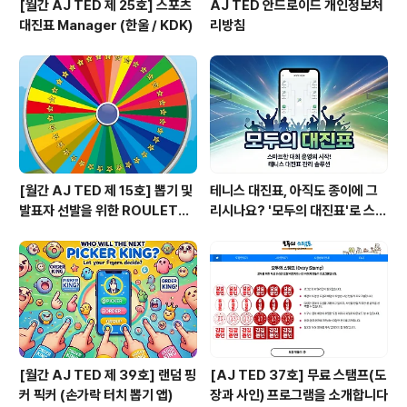
[월간 AJ TED 제 25호] 스포츠
AJ TED 안드로이드 개인정보처
대진표 Manager (한울 / KDK)
리방침
[월간 AJ TED 제 15호] 뽑기 및
테니스 대진표, 아직도 종이에 그
발표자 선발을 위한 ROULETTE
리시나요? '모두의 대진표'로 스마
PANG (룰렛 팡)
트하게!
[월간 AJ TED 제 39호] 랜덤 핑
[AJ TED 37호] 무료 스탬프(도
커 픽커 (손가락 터치 뽑기 앱)
장과 사인) 프로그램을 소개합니다