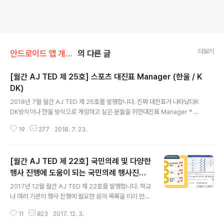
더보기
안드로이드 앱 개발 이야기
의 다른 글
[월간 AJ TED 제 25호] 스포츠 대진표 Manager (한울 / K
DK)
글 내용
2018년 7월 월간 AJ TED 제 25호를 발행합니다. 진짜 대진표가 나타났다K
DK방식이나 한울 방식으로 게임하고 싶은 분들을 위한대진표 Manager * 이
번에 개발한 앱(App)의 제목은 무엇인가요?대진표 Manager 입니다. * 어떻
19
277
2018. 7. 23.
게 사용할 수 있나요? 구글플레이: https://play.google.com/store/apps/
details?id=com.ajted.sports.siriusinventor.kdkleague_hanwool_
match에서 설치하여 무료로 이용할 수 있습니다. * 모두의 대진표(PC와 스마
[월간 AJ TED 제 22호] 국민의례 및 다양한
트폰에서 모두사용가능) : https://www.tennisten.com * "대진표 Manag
er"는 어떤 기능이 있나요? 1. 대회를 승점방식/게임합(스코어)방식/승률방식
행사 진행에 도움이 되는 국민의례 행사진행
글 내용
으로 ..
앱입니다.
2017년 12월 월간 AJ TED 제 22호를 발행합니다. 학교
나 여러 기관의 행사 진행에 필요한 음악 목록을 미리 만들
어 놓고 필요한 경우 자유롭게 사용할 수 있는 국민의례 행
11
823
2017. 12. 3.
사진행 App입니다. * 이번에 개발한 앱(App)의 제목은