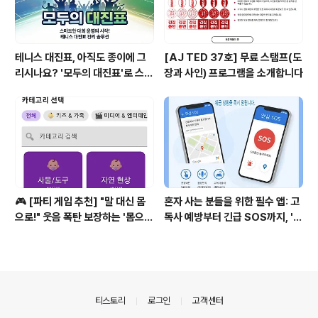
테니스 대진표, 아직도 종이에 그
[AJ TED 37호] 무료 스탬프(도
리시나요? '모두의 대진표'로 스마
장과 사인) 프로그램을 소개합니다
트하게!
🎮 [파티 게임 추천] "말 대신 몸
혼자 사는 분들을 위한 필수 앱: 고
으로!" 웃음 폭탄 보장하는 '몸으로
독사 예방부터 긴급 SOS까지, '고
말해요'
독사방지 안심 SOS'가 지켜드립
니다.
의안내
티스토리
로그인
고객센터