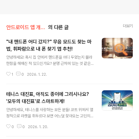
더보기
안드로이드 앱 개발 이야기
의 다른 글
"내 핸드폰 어디 갔지?" 무음 모드도 찾는 마
법, 휘파람으로 내 폰 찾기 앱 추천!
글 내용
안녕하세요! 혹시 집 안에서 핸드폰을 어디 두었는지 몰라
한참을 헤매신 적 있으신가요? 분명 근처에 있는 것 같은
데, 하필이면 무음 모드라 전화를 걸어도 소리가 안 들려 당
1
0
2026. 1. 22.
황했던 경험, 누구나 한 번쯤 있으실 겁니다.오늘은 휘파람
이나 박수 소리 한 번으로 내 소중한 핸드폰을 즉시 찾아주
는 스마트한 앱, **[내 폰 찾기 (소리 감지)]**를 소개해 드
테니스 대진표, 아직도 종이에 그리시나요?
립니다! 📱✨ https://play.google.com/store/apps/
details?id=com.ajted.siriusinventor.findmyphon
'모두의 대진표'로 스마트하게!
글 내용
ewithsound 🔍 왜 이 앱인가요? (차별화 포인트)시중의
안녕하세요, 테니스를 사랑하는 모든 분들! 코트 위에서 열
많은 '핸드폰 찾기' 앱들이 있지만, 이 앱이 특별한 이유는
정적으로 라켓을 휘두르다 보면 어느덧 찾아오는 고민의
명확합니다.1. 나만의 소리 맞춤 등록 (고정밀 인식)단순히
시간... 바로 **'대진표 짜기'**입니다."누구랑 누구랑 붙
소리를 듣는..
0
0
2026. 1. 20.
었었지?", "복식 파트너 이번엔 누구랑 하지?", "순위 계산
은 어떻게 하지?"이런 번거로움을 한 방에 해결해 줄 테니