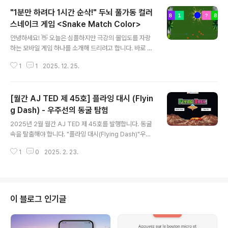
스인의 필수 앱, **[모두의 대진표]**를 소개합니다! 앱 다
"1분만 하려다 1시간 순삭!" 두뇌 풀가동 컬러
운로드 바로가기웹사이트 바로가기: https://www.tenni
sten.com 모두의 대진표 - 테니스 대회/리그 대진표 자동
스네이크 게임 <Snake Match Color>
글 내용
생성 및 경기 관리 솔루션복잡한 테니스 대진표 작성부터
안녕하세요! 👋 오늘은 심플하지만 극강의 몰입도를 자랑
코트 배정, 실시간 점수 기록, 순위 산정까지! 모두의 대진
하는 모바일 게임 하나를 소개해 드리려고 합니다. 바로 **
표로 동호회 월례회와 대회를 쉽고 스마트하게 운영하세
**라는 게임인데요. "그냥 뱀 게임 아니야?"라고 생각하셨
요. 리그전, 토너먼트, 랜덤 복식(파트너 순환)www.ten..
1
1
2025. 12. 25.
다면 오산! 🙅‍♂️ 색깔을 구분하는 순발력과 전략이 동시에
필요한 신개념 게임입니다.📥 일단 다운로드부터!백문이
불여일견, 직접 해보시면 압니다. 무료니까 부담 없이 설치
[월간 AJ TED 제 45호] 플라잉 대시 (Flyin
해보세요.👉 [구글 플레이스토어 다운로드 바로가기] htt
ps://play.google.com/store/apps/details?id=co
g Dash) - 우주선의 동굴 탐험
글 내용
m.hadol.snakecolor.match🎮 도대체 무슨 게임인가
2025년 2월 월간 AJ TED 제 45호를 발행합니다. 동굴
요?Snake Match Color는 고전 스네이크 게임의 룰에
속을 탈출해야 합니다. "플라잉 대시(Flying Dash)"우주
'색깔 매칭'이라는 독특한 아이디어를 더했습니다.✅ 핵심
선 타고 동굴속 짜릿한 모험에 도전하세요.* 이번에 개발한
규칙은 딱 3가지!같은 색깔 블럭을..
1
0
2025. 2. 23.
앱(App)의 제목은 무엇인가요?"플라잉 대시(Flying Das
h)" 입니다.* 어떻게 사용할 수 있나요?구글플레이: 바로가
기에서 설치하여 무료로 이용할 수 있습니다.* " 플라잉 대
시(Flying Dash)" 사용방법1. 시작화면에서 게임 방법을
간단하게 살펴볼 수 있습니다. 게임시작과 함게 게임을 시
이 블로그 인기글
작합니다. 2. 게임은 장애물을 피해 동전을 많이 최대한 많
이 모으면서 동굴을 탈출하는 게임입니다. 3. 탐험과정에
서 방어 아이템과 폭탄 아이템이 있습니다. 방어 아이템은