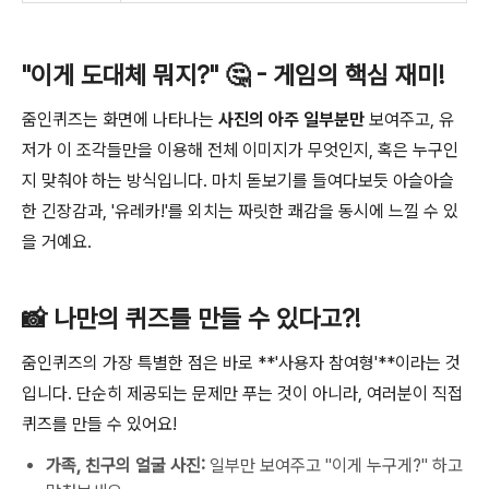
velopers%2F8164137514550472569%2F
app%2F4973237189622467304%2Fapp-
dashboard&dsh=S-1928386772%3A1769
"이게 도대체 뭐지?" 🤔 - 게임의 핵심 재미!
313824337737&followup=https%3A%2
F%2Fplay.google.com%2Fconsole%2Fu%
2F0%2Fdevelopers%2F816413751455047
줌인퀴즈는 화면에 나타나는
사진의 아주 일부분만
보여주고, 유
2569%2Fapp%2F497323718962246730
저가 이 조각들만을 이용해 전체 이미지가 무엇인지, 혹은 누구인
4%2Fapp-dashboard&ifkv=AXbMIuBgDajk
지 맞춰야 하는 방식입니다. 마치 돋보기를 들여다보듯 아슬아슬
qUZBxNKlx-Ucd8f0RPANaqVyFyIGRA3S8
5z6G7S_rfDP5KwWLe1MzOZ5U_8z6nyS_
한 긴장감과, '유레카!'를 외치는 짜릿한 쾌감을 동시에 느낄 수 있
Q&passive=1209600&service=androidde
을 거예요.
veloper&flowName=WebLiteSignIn&flowE
ntry=ServiceLogin
📸 나만의 퀴즈를 만들 수 있다고?!
줌인퀴즈의 가장 특별한 점은 바로 **'사용자 참여형'**이라는 것
입니다. 단순히 제공되는 문제만 푸는 것이 아니라, 여러분이 직접
퀴즈를 만들 수 있어요!
가족, 친구의 얼굴 사진:
일부만 보여주고 "이게 누구게?" 하고