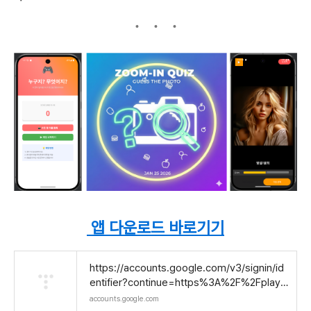
앱 다운로드 바로기기
https://accounts.google.com/v3/signin/id
entifier?continue=https%3A%2F%2Fplay.
google.com%2Fconsole%2Fu%2F0%2Fde
accounts.google.com