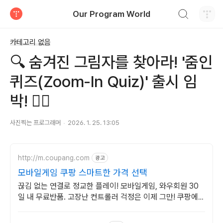
검색하기
Our Program World
티스토리
카테고리 없음
🔍 숨겨진 그림자를 찾아라! '줌인
퀴즈(Zoom-In Quiz)' 출시 임
박! 🕵️‍♀️
사진찍는 프로그래머
2026. 1. 25. 13:05
http://m.coupang.com
광고
모바일게임 쿠팡 스마트한 가격 선택
끊김 없는 연결로 정교한 플레이! 모바일게임, 와우회원 30
일 내 무료반품. 고장난 컨트롤러 걱정은 이제 그만! 쿠팡에서
호환성 좋은 제품을 찾아보세요.