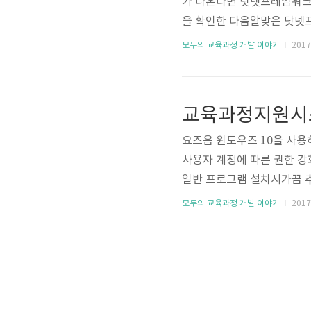
가 나온다면 닷넷프레임워크
을 확인한 다음알맞은 닷넷프레임워크를
합니다.2. 시스템 종류를 보고 확
모두의 교육과정 개발 이야기
2017.
kr/download/detail
터는 X64를 다운로드 받으시
요즈음 윈도우즈 10을 사용
사용자 계정에 따른 권한 강
일반 프로그램 설치시가끔 
수업 2017도윈도우즈 7,
모두의 교육과정 개발 이야기
2017.
시면이전처럼 사용하실 수 
이동합니다. 1. 맞춤수업 2
7을 윈도우즈 10에 설치 (바
맞춤수업 프로그램 시작시 뜨