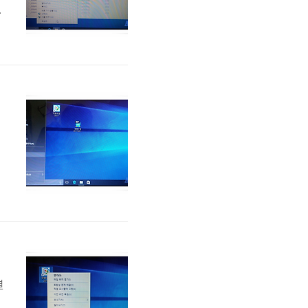
림
성
든
사
실
합
결