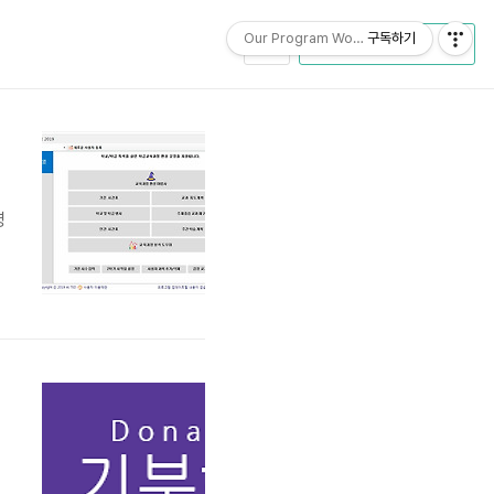
Our Program World
구독하기
CATEGORY
영