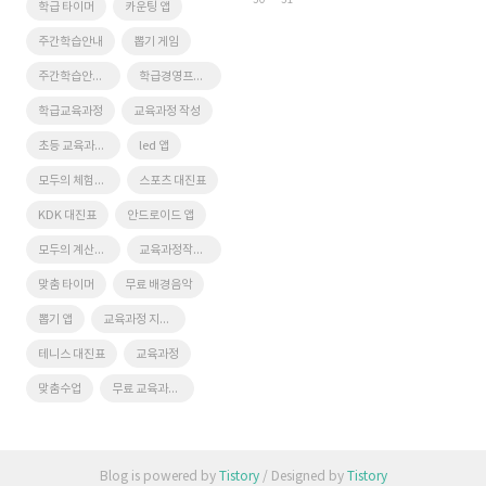
30
31
학급 타이머
카운팅 앱
주간학습안내
뽑기 게임
주간학습안내프로그램
학급경영프로그램
학급교육과정
교육과정 작성
초등 교육과정 시스템
led 앱
모두의 체험학습
스포츠 대진표
KDK 대진표
안드로이드 앱
모두의 계산대장
교육과정작성 프로그램
맞춤 타이머
무료 배경음악
뽑기 앱
교육과정 지원시스템
테니스 대진표
교육과정
맞춤수업
무료 교육과정 시스템
Blog is powered by
Tistory
/ Designed by
Tistory