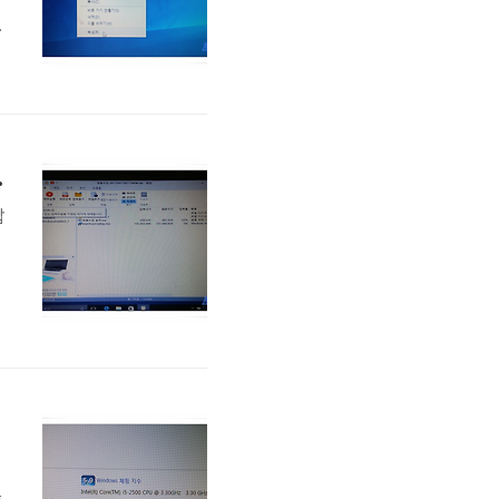
그
릭
에 설치하기
압