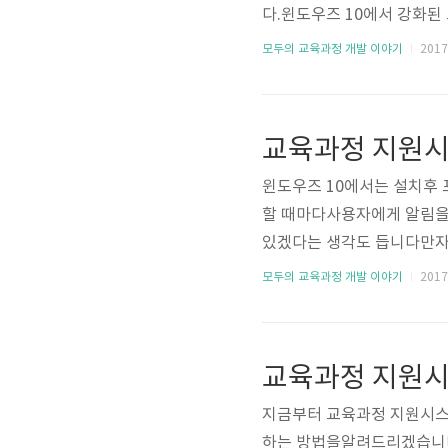
다.윈도우즈 10에서 강화된
창없이 종료될 것입니다. 1. 
모두의 교육과정 개발 이야기
2017.
시교육청\맞춤수업 2017\
을 선택합니다.3. All APP
권한 허용을 해주시고 확인을
합니다.
윈도우즈 10에서는 설치후 
할 때마다사용자에게 알림을
있겠다는 생각도 듭니다만자
방법을 순서대로 실행하시면 
모두의 교육과정 개발 이야기
2017.
행합니다.(윈도우즈 아이콘에서
합니다.4. 사용자 계정 컨트
니다. 이후 실행시 알림창이
지금부터 교육과정 지원시스
하는 방법을알려드리겠습니다