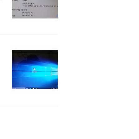
양
-
용하기
주
1
.