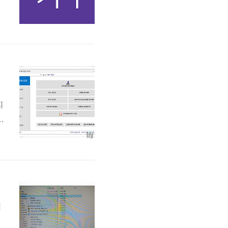
지
업
백