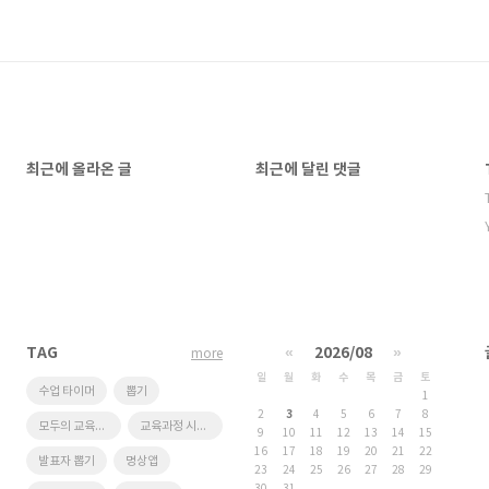
최근에 올라온 글
최근에 달린 댓글
TAG
«
2026/08
»
more
일
월
화
수
목
금
토
수업 타이머
뽑기
1
2
3
4
5
6
7
8
모두의 교육과정
교육과정 시스템
9
10
11
12
13
14
15
16
17
18
19
20
21
22
발표자 뽑기
명상앱
23
24
25
26
27
28
29