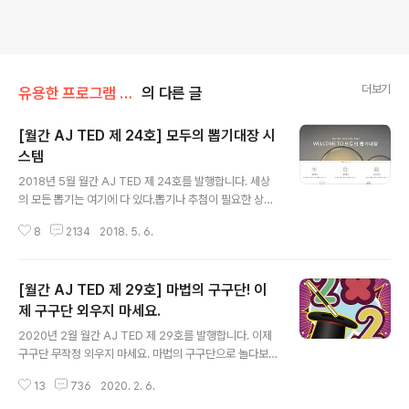
더보기
유용한 프로그램 소개
의 다른 글
[월간 AJ TED 제 24호] 모두의 뽑기대장 시
스템
글 내용
2018년 5월 월간 AJ TED 제 24호를 발행합니다. 세상
의 모든 뽑기는 여기에 다 있다.뽑기나 추첨이 필요한 상황
에서언제,어디서나 사용할 수 있는 모두의 뽑기대장 시스
8
2134
2018. 5. 6.
템 * 이번에 개발한 앱(App)의 제목은 무엇인가요?모두의
뽑기대장 입니다. * 어떻게 사용할 수 있나요? 웹사이트 주
소: http://classtrip.mireene.com현재 웹을 통해서만
[월간 AJ TED 제 29호] 마법의 구구단! 이
사용할 수 있습니다. * "모두의 뽑기대장"은 어떤 기능이
있나요? 1. 입력 자료에서 원하는 수만큼 뽑을 수 있는 랜덤
제 구구단 외우지 마세요.
글 내용
뽑기 2. 꽝,통과수를 지정하여 추첨할 수 있는 제비뽑기 3.
2020년 2월 월간 AJ TED 제 29호를 발행합니다. 이제
원하는 경로를 만들어 추첨을 할 수 있는 사다리타기 4. 교
구구단 무작정 외우지 마세요. 마법의 구구단으로 놀다보
실 자리를 만들어 추첨하여 자리를 지정할 수 있는 자리뽑
면 어느새 구구단이 저절로 익혀지는 마법의 구구단 앱입
기5. 짝이나 모둠(조)를 추첨하여 지정할 수 ..
13
736
2020. 2. 6.
니다. * 이번에 개발한 앱(App)의 제목은 무엇인가요? 마
법의 구구단 입니다. * 어떻게 사용할 수 있나요? 구글 Pla