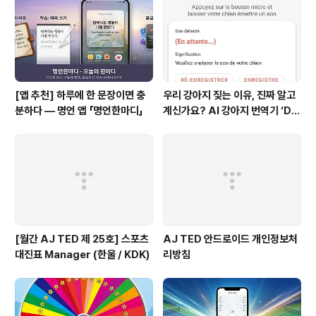
택할 수 있습니다. 배구 점수판과 함께 즐거운 배구 경기 하
세요.
[앱 추천] 하루에 한 문장이면 충
우리 강아지 짖는 이유, 진짜 알고
분하다 — 명언 앱 「명언한마디」
계신가요? AI 강아지 번역기 ‘Do
g Mind’ 출시! 🐾
[월간 AJ TED 제 25호] 스포츠
AJ TED 안드로이드 개인정보처
대진표 Manager (한울 / KDK)
리방침