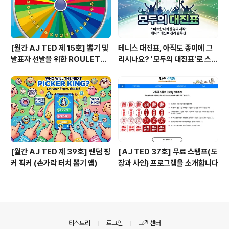
[월간 AJ TED 제 15호] 뽑기 및
테니스 대진표, 아직도 종이에 그
발표자 선발을 위한 ROULETTE
리시나요? '모두의 대진표'로 스마
PANG (룰렛 팡)
트하게!
[월간 AJ TED 제 39호] 랜덤 핑
[AJ TED 37호] 무료 스탬프(도
커 픽커 (손가락 터치 뽑기 앱)
장과 사인) 프로그램을 소개합니다
의안내
티스토리
로그인
고객센터