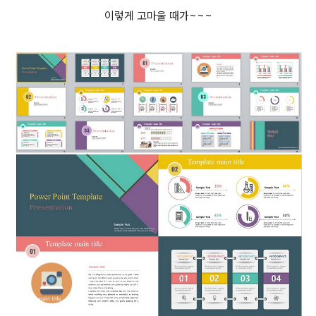
이렇게 고마울 때가~~~