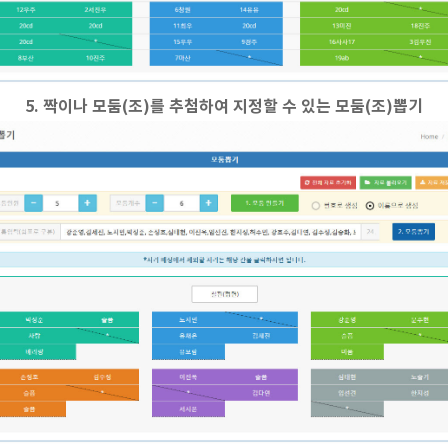
5. 짝이나 모둠(조)를 추첨하여 지정할 수 있는 모둠(조)뽑기