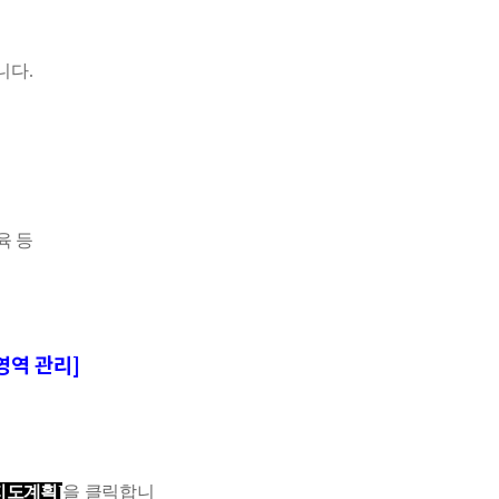
니다.
육 등
영역 관리]
지도계획
]
을 클릭합니