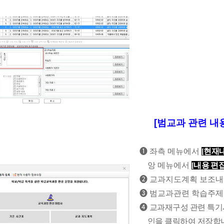
[범교과 관련 내
❶
좌측 메뉴에서
[
현재
앙 메뉴에서
[
내용 편
❷
교과지도계획 보조내
❸
범교과관련 학습주제
❹
교과재구성 관련 특기
인을 클릭하여 저장합