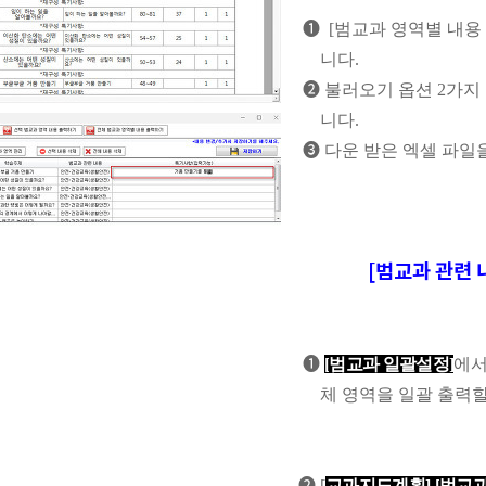
❶
[
범교과 영역별 내용
니다
.
❷
불러오기 옵션
2
가지
니다
.
❸
다운 받은 엑셀 파일
[범교과 관련 
❶
[
범교과 일괄설정
]
에서
체 영역을 일괄 출력
❷
[
교과지도계획
]-[
범교과