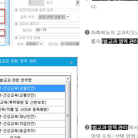
다
.
❷
좌측메뉴의 교과지도내
룹의
[
범교과 영역 관
❸
[
범교과 영역 관리
]
에서
영역 수정
/
선택 영역