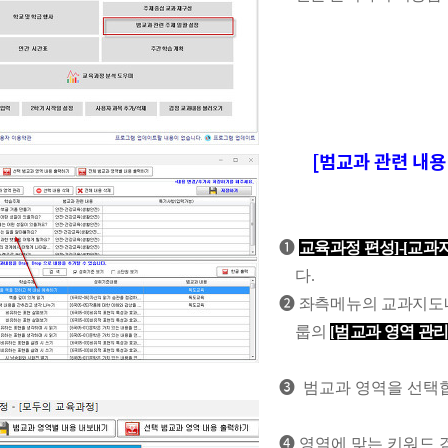
[범교과 관련 내용 
❶
교육과정 편성
]-[
교과
다
.
❷
좌측메뉴의 교과지도내
룹의
[
범교과 영역 관
❸
범교과 영역을 선택
❹
영역에 맞는 키워드 