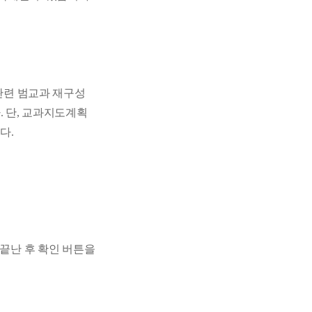
관련 범교과 재구성
다
.
단
,
교과지도계획
니다
.
끝난 후 확인 버튼을